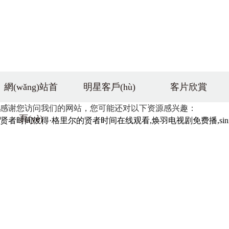
網(wǎng)站首
明星客戶(hù)
客片欣賞
感谢您访问我们的网站，您可能还对以下资源感兴趣：
頁(yè)
贤者时间彼得·格里尔的贤者时间在线观看,焕羽电视剧免费播,sinis