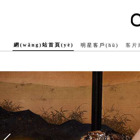
贤者时间彼得·格里尔的贤者时间在线观看,焕羽电视剧免费播,sini
天第二季完整版 ,都市传说
網(wǎng)站首頁(yè)
明星客戶(hù)
客片