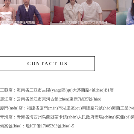
CONTACT US
三亞店：海南省三亞市吉陽(yáng)區(qū)大茅西路4號(hào)B1層
麗江店：云南省麗江市束河古鎮(zhèn)東康7組35號(hào)
廈門(mén)店：福建省廈門(mén)市湖里區(qū)興隆路72號(hào)海西工業(yè)設(s
青海店：青海省海西州烏蘭縣茶卡鎮(zhèn)人民政府廣場(chǎng)東側(cè)紫
備案號(hào)：
瓊ICP備17005363號(hào)-5