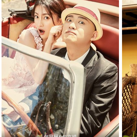
包貝爾&包文婧