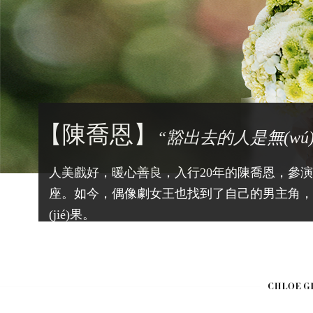
命中注定我愛(ài)你》....每一部都叫好又叫
神一直幸福下去，愛(ài)情開(kāi)花結