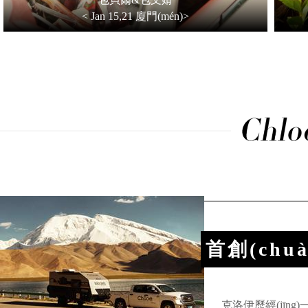
< Jan 15,21 廈門(mén)>
首創(chu
(chē
克洛伊歷經(jīn