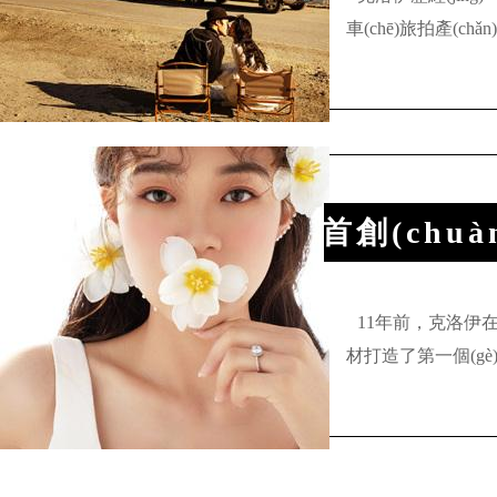
車(chē)旅拍產(chǎn)
房...[更多]
首創(chuà
妝"
11年前，克
材打造了第一個(gè)“